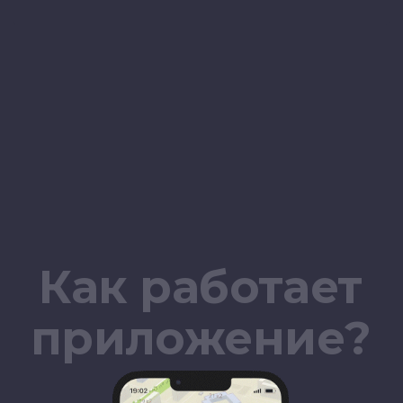
Смотри, отмечай
и делись
местоположением
сотрудников ДПС
Простой и удобный интерфейс