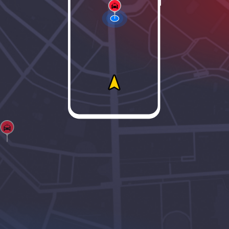
Работает 24/7
Следи за постами ДПС
в режиме реального
времени
Уведомления
Информируем
о ближайших постах
ДПС на телефон