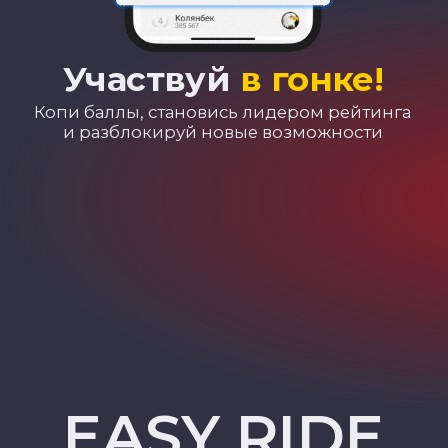
102
УФА
196
ЕКАТЕРИНБУРГ
174
ЧЕЛЯБИНСК
716
КАЗАНЬ
97
МОСКВА