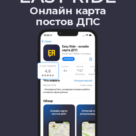
Стань партнером
EasyRide
Расскажи о своих услугах на большую
автомобильную аудиторию и найди новых
клиентов! Если ты лидер мнений, свяжись
с нами, и мы обсудим возможности
взаимовыгодного сотрудничества
ПОДРОБНЕЕ
50K+
Новых юзеров
в месяц
2K+
Активных меток ДПС
каждый день
>1 млн
Пользователей